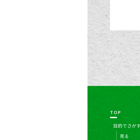
TOP
目的でさが
見る